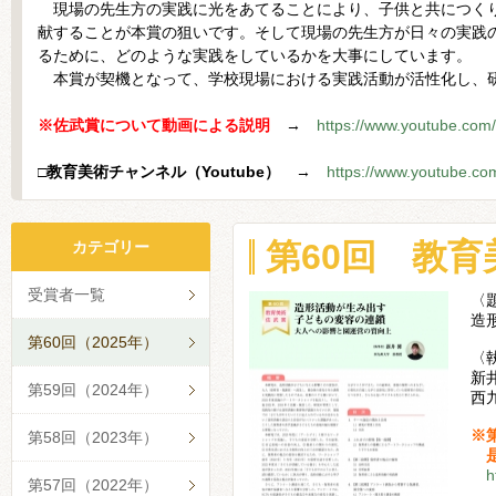
現場の先生方の実践に光をあてることにより、子供と共につくり
献することが本賞の狙いです。そして現場の先生方が日々の実践
るために、どのような実践をしているかを大事にしています。
本賞が契機となって、学校現場における実践活動が活性化し、
※佐武賞について動画による説明
→
https://www.youtube.co
□教育美術チャンネル（Youtube）
→
https://www.youtube.
第60回 教
カテゴリー
受賞者一覧
〈
造
第60回（2025年）
〈
新
第59回（2024年）
西
※
第58回（2023年）
是
h
第57回（2022年）