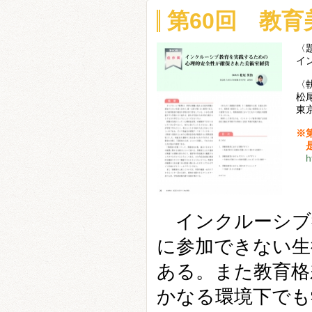
第60回 教
〈
イ
〈
松
東
※
是
h
インクルーシブ
に参加できない生
ある。また教育格
かなる環境下でも