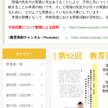
現場の先生方の実践に光をあてることにより、子供と共につくり
献することが本賞の狙いです。そして現場の先生方が日々の実践
るために、どのような実践をしているかを大事にしています。
本賞が契機となって、学校現場における実践活動が活性化し、
※佐武賞について動画による説明
→
https://www.youtube.co
□教育美術チャンネル（Youtube）
→
https://www.youtube.
第52回 教
カテゴリー
受賞者一覧
〈
美
～
第60回（2025年）
〈
第59回（2024年）
井
勤
第58回（2023年）
第57回（2022年）