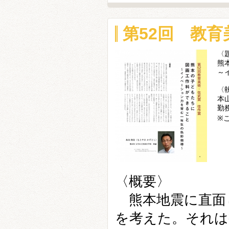
第52回 教
〈
熊
～
〈
本
勤
※
〈概要〉
熊本地震に直面
を考えた。それは