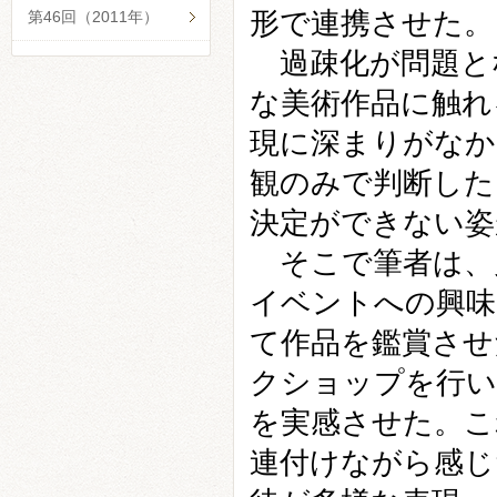
形で連携させた。
第46回（2011年）
過疎化が問題と
な美術作品に触れ
現に深まりがなか
観のみで判断した
決定ができない姿
そこで筆者は、
イベントへの興味
て作品を鑑賞させ
クショップを行い
を実感させた。こ
連付けながら感じ