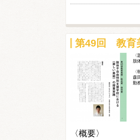
第49回 教
〈
肢
〈
森
勤
〈概要〉