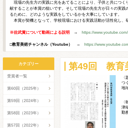
現場の先生方の実践に光をあてることにより、子供と共につくり
献することが本賞の狙いです。そして現場の先生方が日々の実践
るために、どのような実践をしているかを大事にしています。
本賞が契機となって、学校現場における実践活動が活性化し、
※佐武賞について動画による説明
→
https://www.youtube.co
□教育美術チャンネル（Youtube）
→
https://www.youtube.
第49回 教
カテゴリー
受賞者一覧
〈
つ
地
第60回（2025年）
第59回（2024年）
〈
津
勤
第58回（2023年）
第57回（2022年）