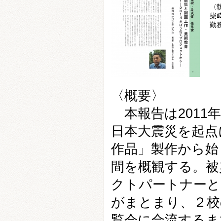
〈
柴
勤
〈概要〉
本報告は2011
日本大震災を起点
作品」製作から始
間を概観する。被
クトパートナーと
がまとまり、２校
覧会に合流するま