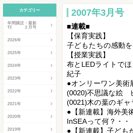
2007年3月号 N
カテゴリー
年間購読・最新
■連載■
刊 ２月号
【保育実践】
2026年
子どもたちの感動を
2025年
【授業実践】
布とLEDライトで
2024年
紀子
2023年
●オンリーワン美術
2022年
(0020)不思議な
(0021)木の葉の
2021年
●【新連載】海外美術
2020年
InSEAって何？・
2019年
●【新連載】子ども