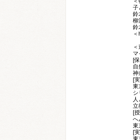
＜
子
鈴
柳
鈴
＜h
＜
マ
[
自
神
[
東
シ
人
立
[
へ
東
[
東