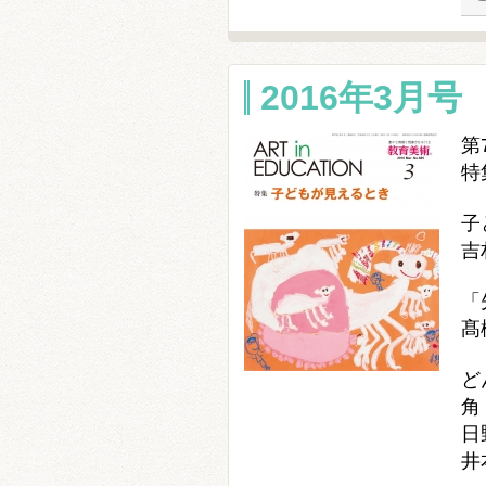
2016年3月号
第
特
子
吉
「
髙
ど
角
日
井