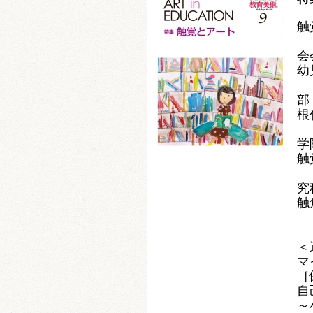
触
神
会
幼
前
部
根
大
学
触
鹿
究
触
＜
マ
［
自
～