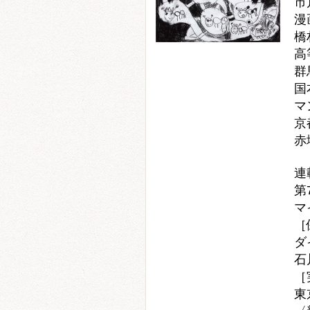
市
漫
橋
高
群
国
マ
京
赤
連
第
マ
［
ダ
石
［
東