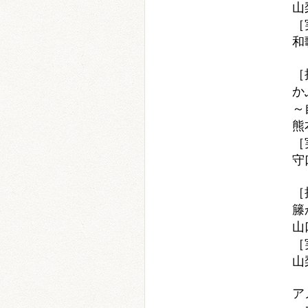
山
［
和
［
か
～
熊
［
守
［
籐
山
［
山
ア