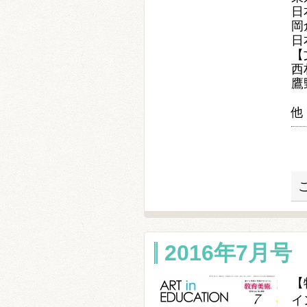
日
岡
日
【
西
鷹
他
2016年7月号 
【
イ