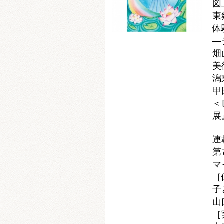
図
東
体
―
畑
美
潟
甲
＜
展
連
第
マ
［
子
山
［