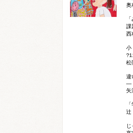
奥
「
課
西
小
?
松
違
矢
「
辻
じ