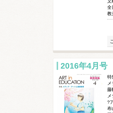
文
全
教
2016年4月号
特
メ
藤
メ
?
布