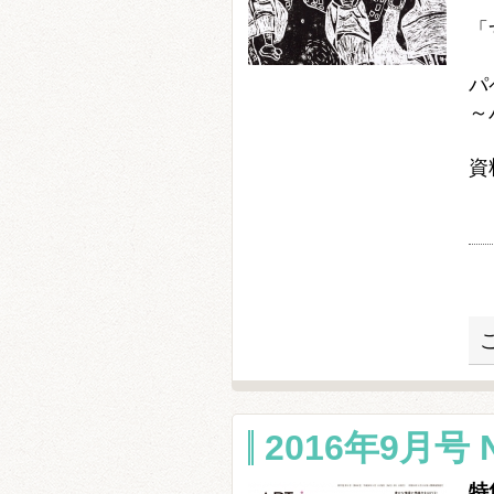
春
「
北
パ
～
岡
資
2016年9月号 N
特