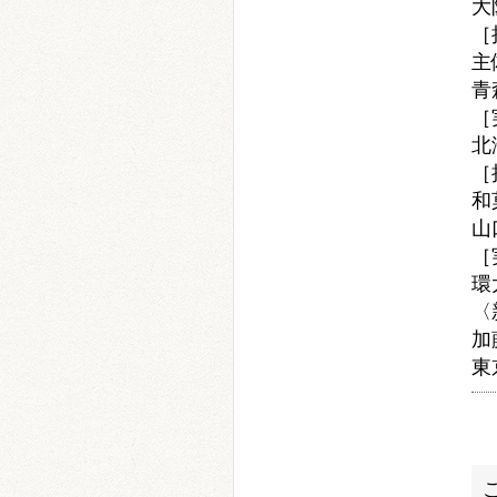
大
［
主
青
［
北
［
和
山
［
環
〈
加
東