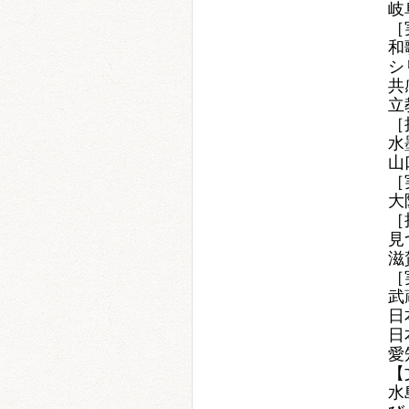
岐
［
和
シ
共
立
［
水
山
［
大
［
見
滋
［
武
日
日
愛
【
水