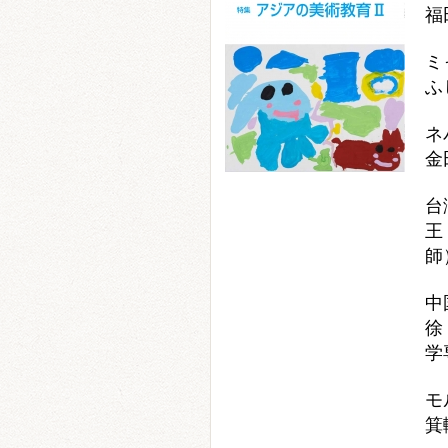
福
ミ
ふ
ネ
金
台
王
中
徐
学
モ
箕