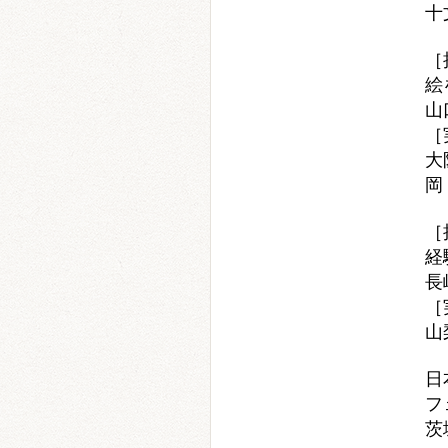
十
［
絵
山
［
大
岡
［
経
長
［
山
日
フ
茨