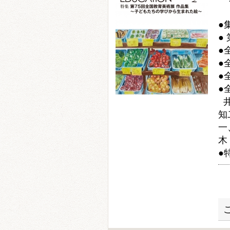
～
●
●
●
●
●
●
井
知
一
木
●