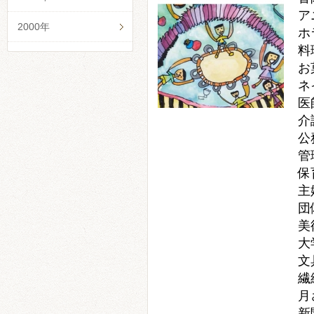
ア
2000年
ホ
料
お
ネ
医
介
公
管
保
主
団
美
大
文
繊
月
新