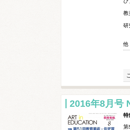
び
教
研
他
2016年8月号 N
特
第