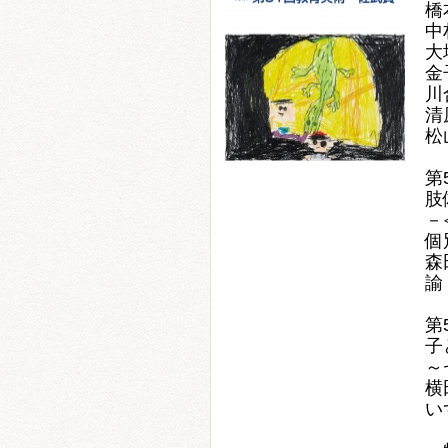
橋
中
大
金
川
清
松
第
肢
－
個
森
諭
第
子
～
横
い