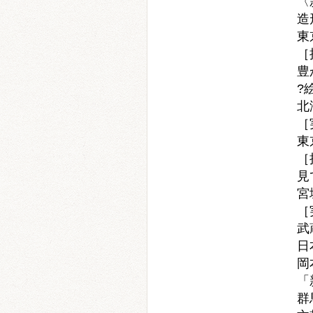
〈
造
東
［
豊
?
北
［
東
［
見
宮
［
武
日
岡
「
群