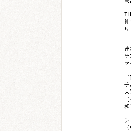
髙
T
神
り
連
第
マ
［
子
大
［
和
シ
〈