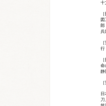
十
［
図
郎
兵
［
行
［
命
静
［
日
刀
筑