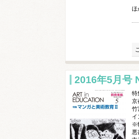
ほ
2016年5月号 N
特
京
竹
イ
※
悪