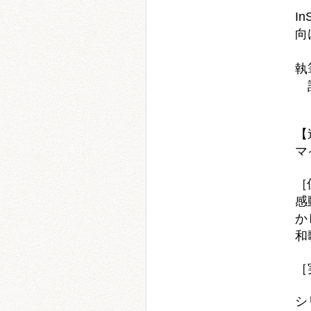
I
向
～
執
訳
【
マ
［
感
か
和
［
シ