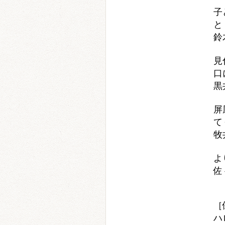
子
と
鈴
見
口
黒
屏
て
牧
よ
佐
［
ハ