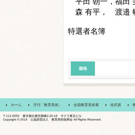
平田 朝一，福田 
森 有平， 渡邉 
特選者名簿
価格
ホーム
月刊「教育美術」
全国教育美術展
佐武賞
〒111-0052 東京都台東区柳橋2-20-16 サクラ東京ビル
Copyright © 2014 公益財団法人 教育美術振興会 All Rights Reserved.