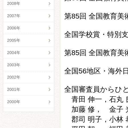
2008年
第85回 全国教育美
2007年
2006年
全国学校賞・特別支
2005年
第85回 全国教育美
2004年
2003年
全国56地区・海外
2002年
全国審査員からひ
2001年
青田 伸一，石丸 
2000年
加藤 修， 金子 
郡司 明子，小林 