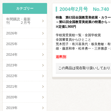
カテゴリー
2004年2月号 No.740
特集 第63回全国教育美術展・カラ
年間購読・最新
～第61回全国教育美術展の特選か
刊 ２月号
※定価1,900円
2026年
学校賞受賞校一覧・全国学校賞
全国審査員からひとこと
2025年
荒木照子・有川喜美代・板良敷敏・有
雄・藤原和幸・松本勇一・三井雅彦・
2024年
送料別
2023年
この商品は現在取り扱いしており
2022年
2021年
2020年
2019年